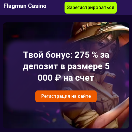
Flagman Casino
Зарегистрироваться
Твой бонус: 275 % за
депозит в размере 5
000 ₽ на счет
Регистрация на сайте