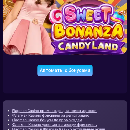
Автоматы с бонусами
Flagman Casino промокоды для новых игроков
Флагман Казино фриспины за регистрацию
Flagman Casino бонусы по промокодам
Флагман Казино условия активации фриспинов
Flagman Casino и Флагман Казино актуальные акции