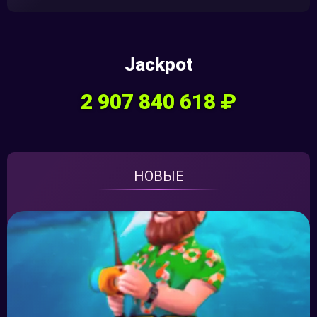
Jackpot
2 907 840 618 ₽
НОВЫЕ