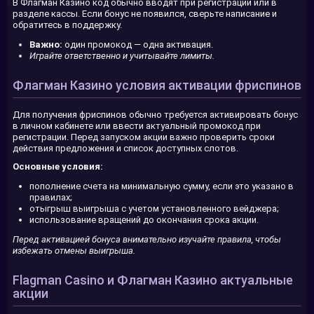
В Флагман Казино код обычно вводят при регистрации или в
разделе кассы. Если бонус не появился, сверьте написание и
обратитесь в поддержку.
Важно:
один промокод — одна активация.
Играйте ответственно и учитывайте лимиты.
Флагман Казино условия активации фриспинов
Для получения фриспинов обычно требуется активировать бонус
в личном кабинете или ввести актуальный промокод при
регистрации. Перед запуском акции важно проверить сроки
действия предложения и список доступных слотов.
Основные условия:
пополнение счета на минимальную сумму, если это указано в
правилах;
отыгрыш выигрыша с учетом установленного вейджера;
использование вращений до окончания срока акции.
Перед активацией бонуса внимательно изучайте правила, чтобы
избежать отмены выигрыша.
Flagman Casino и Флагман Казино актуальные
акции