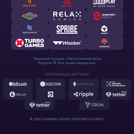
Лицензия Curaçao. Ответственная игра
Flagman ©. Все права защищены.
ПЛАТЕЖНЫЕ СИСТЕМЫ
© 2026 FLAGMAN CASINO (ФЛАГМАН КАЗИНО)