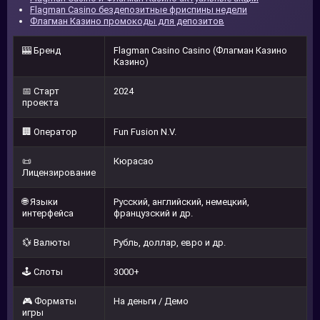
Flagman Casino бездепозитные фриспины недели
Флагман Казино промокоды для депозитов
🎰 Бренд
Flagman Casino Casino (Флагман Казино
Казино)
📅 Старт
2024
проекта
🏢 Оператор
Fun Fusion N.V.
📜
Кюрасао
Лицензирование
🌐 Языки
Русский, английский, немецкий,
интерфейса
французский и др.
💱 Валюты
Рубль, доллар, евро и др.
🕹️ Слоты
3000+
🎮 Форматы
На деньги / Демо
игры